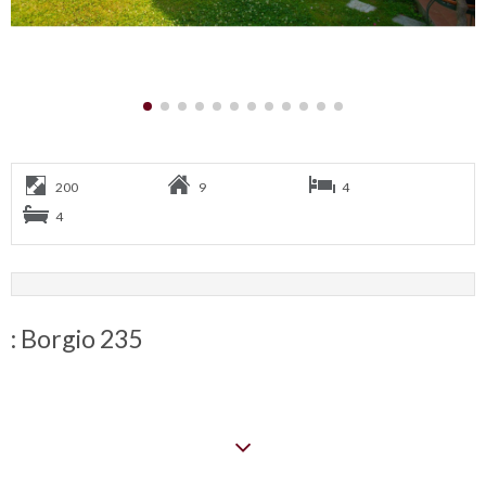
200
9
4
4
: Borgio 235