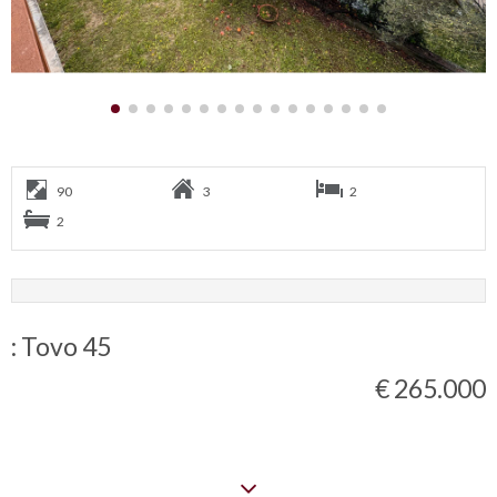
90
3
2
2
: Tovo 45
€ 265.000