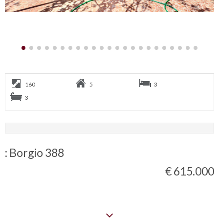
160
5
3
3
: Borgio 388
€ 615.000