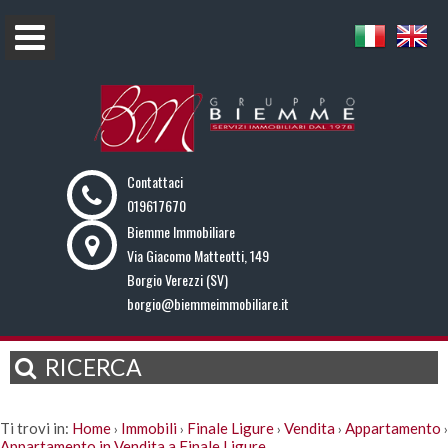
Contattaci
019617670
Biemme Immobiliare
Via Giacomo Matteotti, 149
Borgio Verezzi (SV)
borgio@biemmeimmobiliare.it
RICERCA
Ti trovi in:
Home
Immobili
Finale Ligure
Vendita
Appartamento
›
›
›
›
›
Appartamento in Vendita a Finale Ligure