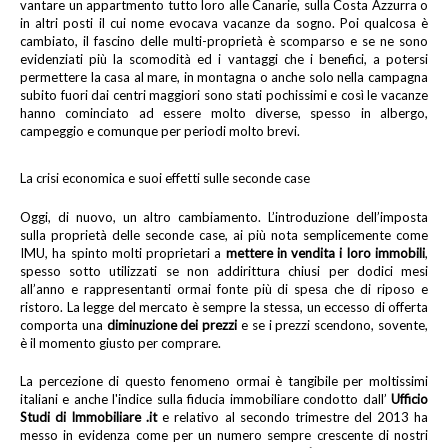
vantare un appartmento tutto loro alle Canarie, sulla Costa Azzurra o
in altri posti il cui nome evocava vacanze da sogno. Poi qualcosa è
cambiato, il fascino delle multi-proprietà è scomparso e se ne sono
evidenziati più la scomodità ed i vantaggi che i benefici, a potersi
permettere la casa al mare, in montagna o anche solo nella campagna
subito fuori dai centri maggiori sono stati pochissimi e così le vacanze
hanno cominciato ad essere molto diverse, spesso in albergo,
campeggio e comunque per periodi molto brevi.
La crisi economica e suoi effetti sulle seconde case
Oggi, di nuovo, un altro cambiamento. L’introduzione dell’imposta
sulla proprietà delle seconde case, ai più nota semplicemente come
IMU, ha spinto molti proprietari a
mettere in vendita i loro immobili
,
spesso sotto utilizzati se non addirittura chiusi per dodici mesi
all’anno e rappresentanti ormai fonte più di spesa che di riposo e
ristoro. La legge del mercato è sempre la stessa, un eccesso di offerta
comporta una
diminuzione dei prezzi
e se i prezzi scendono, sovente,
è il momento giusto per comprare.
La percezione di questo fenomeno ormai è tangibile per moltissimi
italiani e anche l'indice sulla fiducia immobiliare condotto dall’
Ufficio
Studi di Immobiliare .it
e relativo al secondo trimestre del 2013 ha
messo in evidenza come per un numero sempre crescente di nostri