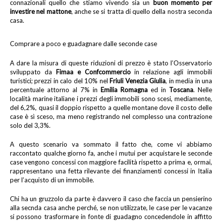
connazionali quello che stiamo vivendo sia un
buon momento per
investire nel mattone
, anche se si tratta di quello della nostra seconda
casa.
Comprare a poco e guadagnare dalle seconde case
A dare la misura di queste riduzioni di prezzo è stato l’Osservatorio
sviluppato da
Fimaa e Confcommercio
in relazione agli immobili
turistici; prezzi in calo del 10% nel
Friuli Venezia Giulia
, in media in una
percentuale attorno al 7% in
Emilia Romagna
ed in
Toscana
. Nelle
località marine italiane i prezzi degli immobili sono scesi, mediamente,
del 6,2%, quasi il doppio rispetto a quelle montane dove il costo delle
case è sì sceso, ma meno registrando nel complesso una contrazione
solo del 3,3%.
A questo scenario va sommato il fatto che, come vi abbiamo
raccontato qualche giorno fa, anche i mutui per acquistare le seconde
case vengono concessi con maggiore facilità rispetto a prima e, ormai,
rappresentano una fetta rilevante dei finanziamenti concessi in Italia
per l’acquisto di un immobile.
Chi ha un gruzzolo da parte è davvero il caso che faccia un pensierino
alla secnda casa anche perché, se non utilizzate, le case per le vacanze
si possono trasformare in fonte di guadagno concedendole in affitto