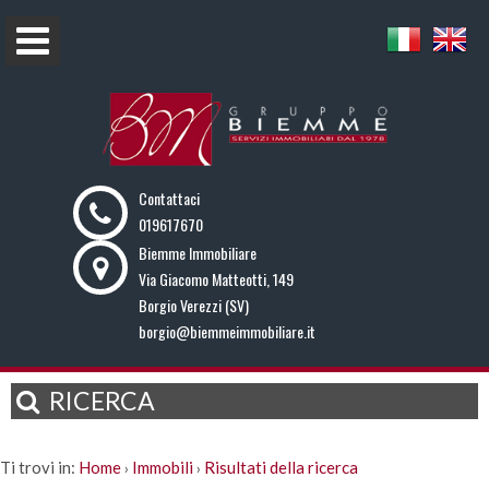
Contattaci
019617670
Biemme Immobiliare
Via Giacomo Matteotti, 149
Borgio Verezzi (SV)
borgio@biemmeimmobiliare.it
RICERCA
Ti trovi in:
Home
Immobili
Risultati della ricerca
›
›