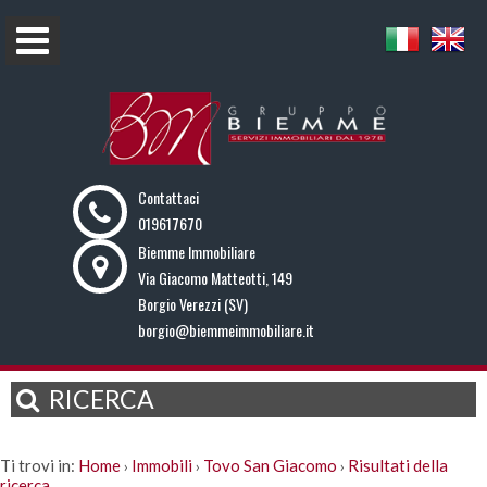
Contattaci
019617670
Biemme Immobiliare
Via Giacomo Matteotti, 149
Borgio Verezzi (SV)
borgio@biemmeimmobiliare.it
RICERCA
Ti trovi in:
Home
Immobili
Tovo San Giacomo
Risultati della
›
›
›
ricerca