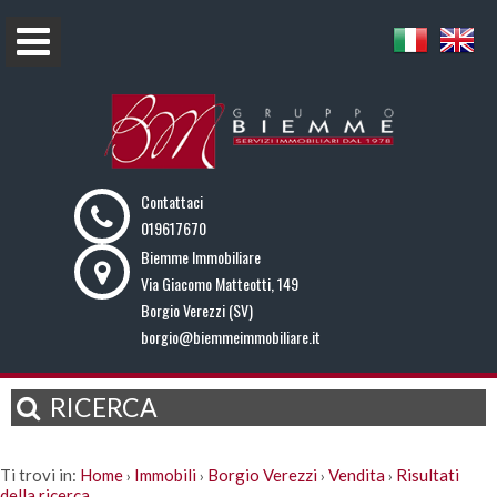
Contattaci
019617670
Biemme Immobiliare
Via Giacomo Matteotti, 149
Borgio Verezzi (SV)
borgio@biemmeimmobiliare.it
RICERCA
Ti trovi in:
Home
Immobili
Borgio Verezzi
Vendita
Risultati
›
›
›
›
della ricerca