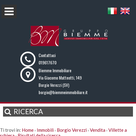
Contattaci
019617670
Biemme Immobiliare
Via Giacomo Matteotti, 149
Borgio Verezzi (SV)
borgio@biemmeimmobiliare.it
RICERCA
Ti trovi in:
Home
Immobili
Borgio Verezzi
Vendita
Villette a
›
›
›
›
schiera
Risultati della ricerca
›